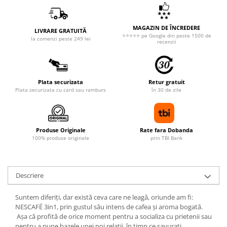
MAGAZIN DE ÎNCREDERE
LIVRARE GRATUITĂ
⭐⭐⭐⭐⭐ pe Google din peste 1500 de
la comenzi peste 249 lei
recenzii
Plata securizata
Retur gratuit
Plata securizata cu card sau ramburs
în 30 de zile
Produse Originale
Rate fara Dobanda
100% produse originale
prin TBI Bank
Descriere
Suntem diferiți, dar există ceva care ne leagă, oriunde am fi:
NESCAFÉ 3in1, prin gustul său intens de cafea și aroma bogată.
Așa că profită de orice moment pentru a socializa cu prietenii sau
pentru a pune bazele unei noi relații, în timp ce savurați