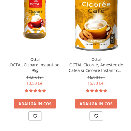
Octal
Octal
OCTAL Cicoare Instant bo.
OCTAL Cicoree, Amestec de
95g
Cafea si Cicoare Instant cut.
100g
14,05 Lei
16,90 Lei
13,50 Lei
15,50 Lei
ADAUGA IN COS
ADAUGA IN COS