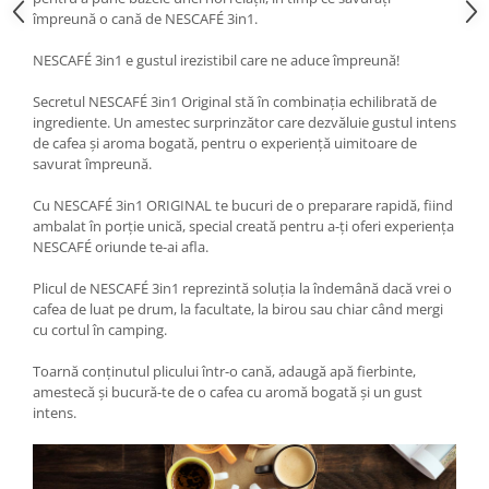
împreună o cană de NESCAFÉ 3in1.
NESCAFÉ 3in1 e gustul irezistibil care ne aduce împreună!
Secretul NESCAFÉ 3in1 Original stă în combinația echilibrată de
ingrediente. Un amestec surprinzător care dezvăluie gustul intens
de cafea și aroma bogată, pentru o experiență uimitoare de
savurat împreună.
Cu NESCAFÉ 3in1 ORIGINAL te bucuri de o preparare rapidă, fiind
ambalat în porție unică, special creată pentru a-ți oferi experiența
NESCAFÉ oriunde te-ai afla.
Plicul de NESCAFÉ 3in1 reprezintă soluția la îndemână dacă vrei o
cafea de luat pe drum, la facultate, la birou sau chiar când mergi
cu cortul în camping.
Toarnă conținutul plicului într-o cană, adaugă apă fierbinte,
amestecă și bucură-te de o cafea cu aromă bogată și un gust
intens.