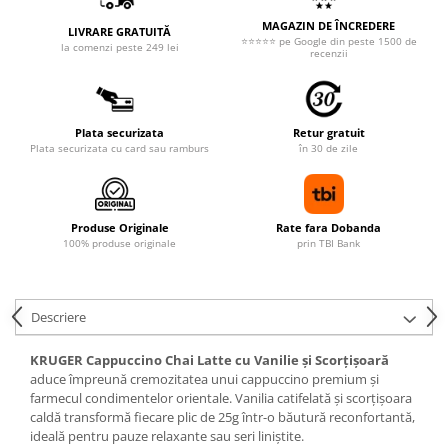
MAGAZIN DE ÎNCREDERE
LIVRARE GRATUITĂ
⭐⭐⭐⭐⭐ pe Google din peste 1500 de
la comenzi peste 249 lei
recenzii
Plata securizata
Retur gratuit
Plata securizata cu card sau ramburs
în 30 de zile
Produse Originale
Rate fara Dobanda
100% produse originale
prin TBI Bank
Descriere
KRUGER Cappuccino Chai Latte cu Vanilie și Scorțișoară
aduce împreună cremozitatea unui cappuccino premium și
farmecul condimentelor orientale. Vanilia catifelată și scorțișoara
caldă transformă fiecare plic de 25g într-o băutură reconfortantă,
ideală pentru pauze relaxante sau seri liniștite.