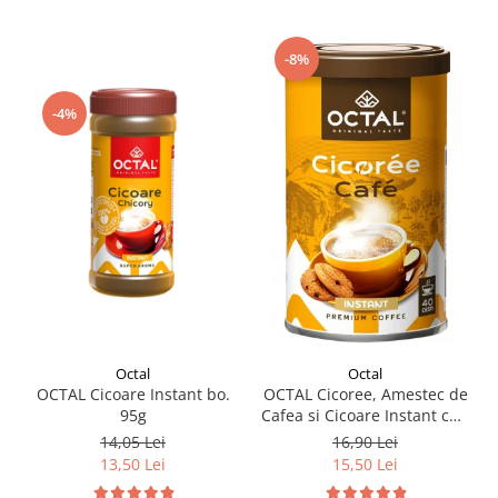
-8%
-4%
Octal
Octal
OCTAL Cicoare Instant bo.
OCTAL Cicoree, Amestec de
95g
Cafea si Cicoare Instant cut.
100g
14,05 Lei
16,90 Lei
13,50 Lei
15,50 Lei