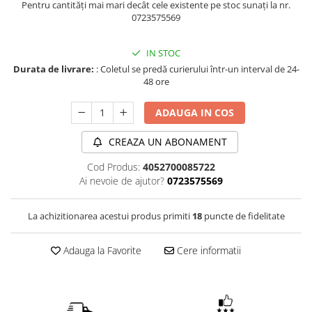
Pentru cantități mai mari decât cele existente pe stoc sunați la nr.
0723575569
IN STOC
Durata de livrare:
: Coletul se predă curierului într-un interval de 24-
48 ore
ADAUGA IN COS
CREAZA UN ABONAMENT
Cod Produs:
4052700085722
Ai nevoie de ajutor?
0723575569
La achizitionarea acestui produs primiti
18
puncte de fidelitate
Adauga la Favorite
Cere informatii