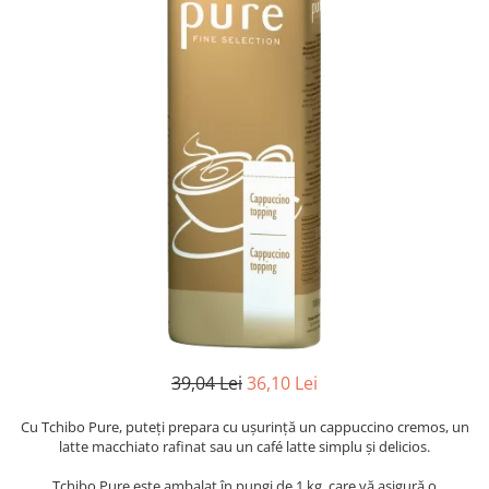
39,04 Lei
36,10 Lei
Cu Tchibo Pure, puteți prepara cu ușurință un cappuccino cremos, un
latte macchiato rafinat sau un café latte simplu și delicios.
Tchibo Pure este ambalat în pungi de 1 kg, care vă asigură o