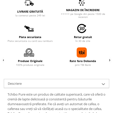
MAGAZIN DE ÎNCREDERE
LIVRARE GRATUITĂ
⭐⭐⭐⭐⭐ pe Google din peste 1500 de
la comenzi peste 249 lei
recenzii
Plata securizata
Retur gratuit
Plata securizata cu card sau ramburs
în 30 de zile
Produse Originale
Rate fara Dobanda
100% produse originale
prin TBI Bank
Descriere
Tchibo Pure este un produs de calitate superioară, care vă oferă o
cremă de lapte delicioasă și consistentă pentru băuturile
dumneavoastră preferate. Fie că aveți un automat de cafea, o
cafenea sau vreți să vă răsfățați acasă cu o specialitate de cafea,