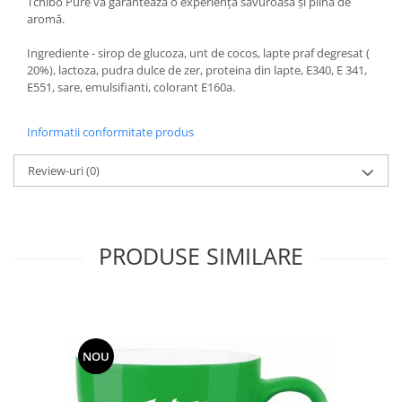
Tchibo Pure vă garantează o experiență savuroasă și plină de
aromă.
Ingrediente - sirop de glucoza, unt de cocos, lapte praf degresat (
20%), lactoza, pudra dulce de zer, proteina din lapte, E340, E 341,
E551, sare, emulsifianti, colorant E160a.
Informatii conformitate produs
Review-uri
(0)
PRODUSE SIMILARE
NOU