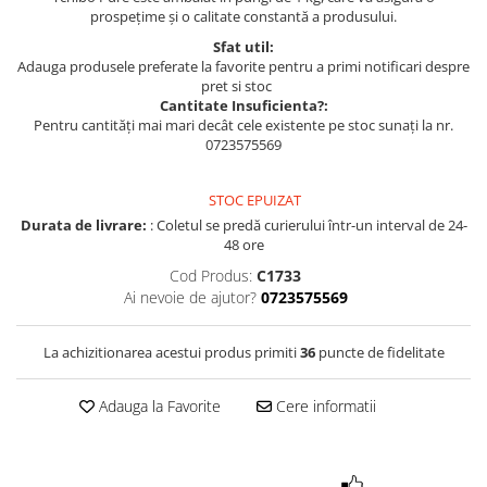
prospețime și o calitate constantă a produsului.
Sfat util:
Adauga produsele preferate la favorite pentru a primi notificari despre
pret si stoc
Cantitate Insuficienta?:
Pentru cantități mai mari decât cele existente pe stoc sunați la nr.
0723575569
STOC EPUIZAT
Durata de livrare:
: Coletul se predă curierului într-un interval de 24-
48 ore
Cod Produs:
C1733
Ai nevoie de ajutor?
0723575569
La achizitionarea acestui produs primiti
36
puncte de fidelitate
Adauga la Favorite
Cere informatii