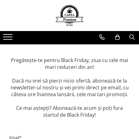
Ceai Premium
Capsule cu Cafea
Specialități
Dulciuri
Accesorii & Cadouri
Ceai in Plic
Capsule cu Cafea
Cafea Instant
Rontanele Sarate
Cadouri
Ceai Vărsat
Mix-uri
Biscuiti & Fursecuri
Condimente
Ceai Instant
Ciocolată Caldă / Cappuccino
Ciocolata & Praline
Lapte pentru Cafea
Pregătește-te pentru Black Friday, ziua cu cele mai
Cacao
Dropsuri/Jeleuri
Pahare / Capace / Palete
mari reduceri din an!
Gem si Dulceata din Fructe
Siropuri și Topping
Dacă nu vrei să pierzi nicio ofertă, abonează-te la
Guma de Mestecat
Ulei și Oțet
newsletter-ul nostru și vei primi direct pe email, cu
Napolitane
Ustensile Diverse
câteva ore înaintea lansării, cele mai tari promoții.
Nuci, Alune si Fructe Deshidratate
Zahăr, Miere & Îndulcitori
Ce mai aștepți? Abonează-te acum și poți fura
Prajituri Ambalate
startul de Black Friday!
Email*