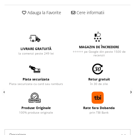
Adauga la Favorite
Cere informatii
MAGAZIN DE ÎNCREDERE
LIVRARE GRATUITĂ
⭐⭐⭐⭐⭐ pe Google din peste 1500 de
la comenzi peste 249 lei
recenzii
Plata securizata
Retur gratuit
Plata securizata cu card sau ramburs
în 30 de zile
Produse Originale
Rate fara Dobanda
100% produse originale
prin TBI Bank
Descriere