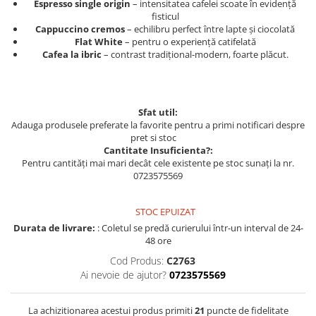
Espresso single origin
– intensitatea cafelei scoate în evidență
fisticul
Cappuccino cremos
– echilibru perfect între lapte și ciocolată
Flat White
– pentru o experiență catifelată
Cafea la ibric
– contrast tradițional-modern, foarte plăcut.
Sfat util:
Adauga produsele preferate la favorite pentru a primi notificari despre
pret si stoc
Cantitate Insuficienta?:
Pentru cantități mai mari decât cele existente pe stoc sunați la nr.
0723575569
STOC EPUIZAT
Durata de livrare:
: Coletul se predă curierului într-un interval de 24-
48 ore
Cod Produs:
C2763
Ai nevoie de ajutor?
0723575569
La achizitionarea acestui produs primiti
21
puncte de fidelitate