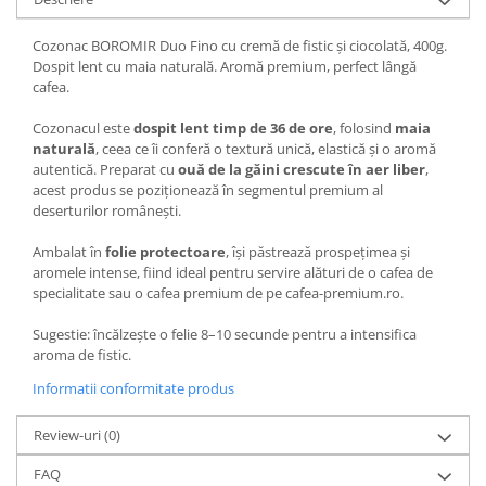
Cozonac BOROMIR Duo Fino cu cremă de fistic și ciocolată, 400g.
Dospit lent cu maia naturală. Aromă premium, perfect lângă
cafea.
Cozonacul este
dospit lent timp de 36 de ore
, folosind
maia
naturală
, ceea ce îi conferă o textură unică, elastică și o aromă
autentică. Preparat cu
ouă de la găini crescute în aer liber
,
acest produs se poziționează în segmentul premium al
deserturilor românești.
Ambalat în
folie protectoare
, își păstrează prospețimea și
aromele intense, fiind ideal pentru servire alături de o cafea de
specialitate sau o cafea premium de pe cafea-premium.ro.
Sugestie: încălzește o felie 8–10 secunde pentru a intensifica
aroma de fistic.
Informatii conformitate produs
Review-uri
(0)
FAQ