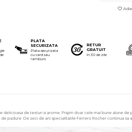
Adau
E
PLATA
RETUR
SECURIZATA
GRATUIT
gle
Plata securizata
 de
cu card sau
în 30 de zile
ramburs
 delicioasa de texturi si arome. Prajim doar cele mai bune alune de p
ne de padure. De zeci de ani specialitatile Ferrero Rocher continua sa 