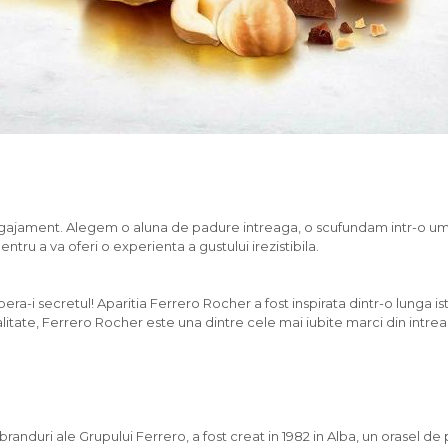
gajament. Alegem o aluna de padure intreaga, o scufundam intr-o umplu
tru a va oferi o experienta a gustului irezistibila.
i secretul! Aparitia Ferrero Rocher a fost inspirata dintr-o lunga istor
itate, Ferrero Rocher este una dintre cele mai iubite marci din intrea
duri ale Grupului Ferrero, a fost creat in 1982 in Alba, un orasel de pe 