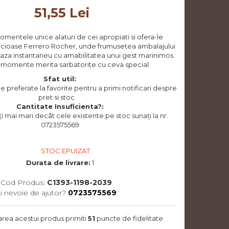
51,55 Lei
mentele unice alaturi de cei apropiati si ofera-le
elicioase Ferrero Rocher, unde frumusetea ambalajului
aza instantaneu cu amabilitatea unui gest marinimos.
e momente merita sarbatorite cu ceva special.
Sfat util:
preferate la favorite pentru a primi notificari despre
pret si stoc
Cantitate Insuficienta?:
i mai mari decât cele existente pe stoc sunați la nr.
0723575569
STOC EPUIZAT
Durata de livrare:
1
Cod Produs:
C1393-1198-2039
i nevoie de ajutor?
0723575569
area acestui produs primiti
51
puncte de fidelitate