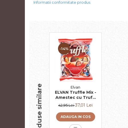
Informatii conformitate produs
-14%
Produse similare
Elvan
ELVAN Truffle Mix -
Amestec cu Trufe
cu Diferite Arome
37,01 Lei
42,95 Lei
1Kg
ADAUGA IN COS