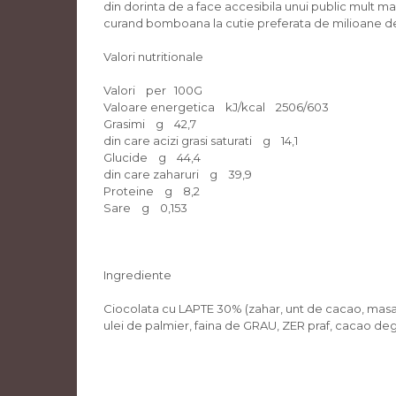
din dorinta de a face accesibila unui public mult mai
curand bomboana la cutie preferata de milioane de o
Valori nutritionale
Valori per 100G
Valoare energetica kJ/kcal 2506/603
Grasimi g 42,7
din care acizi grasi saturati g 14,1
Glucide g 44,4
din care zaharuri g 39,9
Proteine g 8,2
Sare g 0,153
Ingrediente
Ciocolata cu LAPTE 30% (zahar, unt de cacao, masa 
ulei de palmier, faina de GRAU, ZER praf, cacao degr