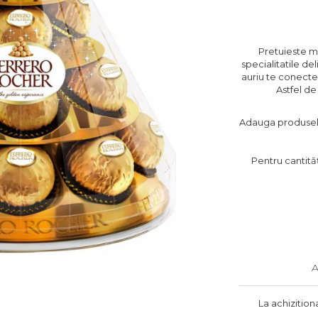
Pretuieste mo
specialitatile d
auriu te conecte
Astfel d
Adauga produsele 
Pentru cantităț
A
La achizition