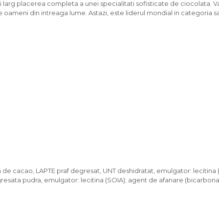
 larg placerea completa a unei specialitati sofisticate de ciocolata. V
ameni din intreaga lume. Astazi, este liderul mondial in categoria sa 
de cacao, LAPTE praf degresat, UNT deshidratat, emulgator: lecitina (
esata pudra, emulgator: lecitina (SOIA); agent de afanare (bicarbonat 