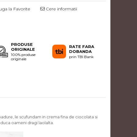
ga la Favorite
Cere informatii
Distribuie
pe
Facebook
PRODUSE
RATE FARA
ORIGINALE
DOBANDA
100% produse
prin TBI Bank
originale
adure, le scufundam in crema fina de ciocolata si
aduca oameni dragi laolalta.