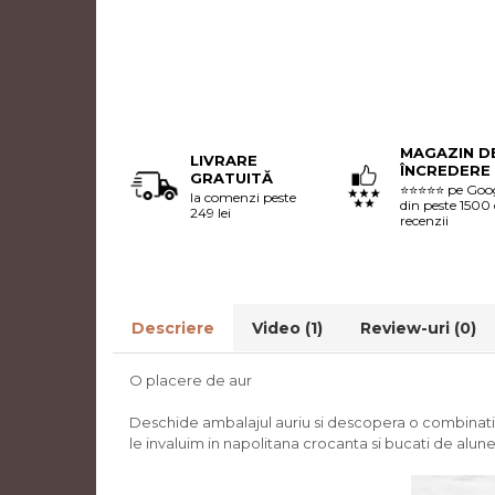
MAGAZIN D
LIVRARE
ÎNCREDERE
GRATUITĂ
⭐⭐⭐⭐⭐ pe Goo
la comenzi peste
din peste 1500
249 lei
recenzii
Descriere
Video
(1)
Review-uri
(0)
O placere de aur
Deschide ambalajul auriu si descopera o combinatie
le invaluim in napolitana crocanta si bucati de alu