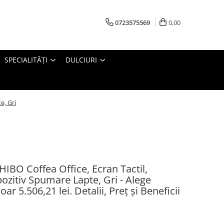
0723575569
0,00
SPECIALITĂȚI
DULCIURI
e, Gri
IBO Coffea Office, Ecran Tactil,
pozitiv Spumare Lapte, Gri - Alege
r 5.506,21 lei. Detalii, Preț și Beneficii