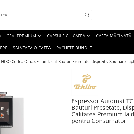
A
CEAI PREMIUM
CAPSULE CU CAFEA
CAFEA MĂCINATĂ
IERE
SALVEAZA O CAFEA
PACHETE BUNDLE
IBO Coffea Office, Ecran Tactil, Bauturi Presetate, Dispozitiv Spumare Lapt
Espressor Automat TCH
Bauturi Presetate, Dis
Calitatea Premium la doa
pentru Consumatori