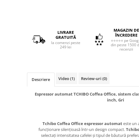
MAGAZIN DE
LIVRARE
ÎNCREDERE
GRATUITĂ
⭐⭐⭐⭐⭐ pe Goog
la comenzi peste
din peste 1500 
249 lei
recenzii
Video
(1)
Review-uri
(0)
Descriere
Espressor automat TCHIBO Coffea Office, sistem clasi
inch, Gri
Tchibo Coffea Office espressor automat
este un 
funcționare silențioasă într-un design compact.
Tchibo
selectați intensitatea cafelei și tipul de băutură prefer