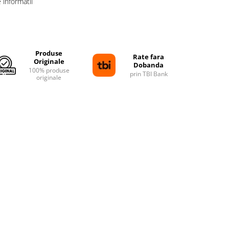
informatii
Distribuie
pe
Facebook
Produse
Rate fara
Originale
Dobanda
100% produse
prin TBI Bank
originale