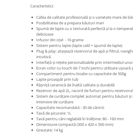
Caracteristici:
Cafea de calitate profesională și o varietate mare de b
Posibilitatea de a prepara băuturi mari
Spumă de lapte cu o texturată perfectă și la o temperat
delicioase
Infuzor din oțel - 16 grame
Sistem pentru lapte (lapte cald + spumă de lapte)
Plug & play: atașează rezervorul de apă și filtrul, navigh
intuitivă
Interfață și rețete personalizabile prin intermediul unui 
Ecran color cu touch de 7 inchi pentru utilizare ușoară ș
Compartiment pentru boabe cu capacitate de 500g
Lapte proaspăt prin tub
Râșniță ceramică de înaltă calitate și durabilă
Rezervor de apă 2L, racord de furtun pentru rezervorul
Sistem de curățare complet automat pentru băuturi și 
intensive de curățare
Capacitate recomandată - 30 de căni/zi
Tavă de picurare: 1L
Tavă pentru căni reglabilă în înălțime: 80 - 160 mm
Dimensiune compactă (300 x 420 x 500 mm)
Greutate: 14 kg