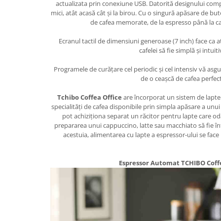
actualizata prin conexiune USB. Datorită designului comp
mici, atât acasă cât și la birou. Cu o singură apăsare de bu
de cafea memorate, de la espresso până la ca
Ecranul tactil de dimensiuni generoase (7 inch) face ca a
cafelei să fie simplă și intuiti
Programele de curățare cel periodic și cel intensiv vă asg
de o ceașcă de cafea perfect
Tchibo Coffea Office
are încorporat un sistem de lapte 
specialități de cafea disponibile prin simpla apăsare a unui 
pot achiziționa separat un răcitor pentru lapte care od
prepararea unui cappuccino, latte sau macchiato să fie î
acestuia, alimentarea cu lapte a espressor-ului se face
Espressor Automat TCHIBO Coffe