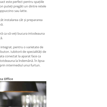
act este perfect pentru spațiile
ton puteți pregăti un dintre retele
ppuccino sau latte.
tât instalarea cât și prepararea
vă.
ură ca vă veți bucura intodeauna
ă.
integrat, pentru o varietate de
buton. Iubitorii de specialități de
ata conectat la aparat face ca
ntotdeauna la îndemână. În lipsa
 prin intermediul unui furtun.
a Office