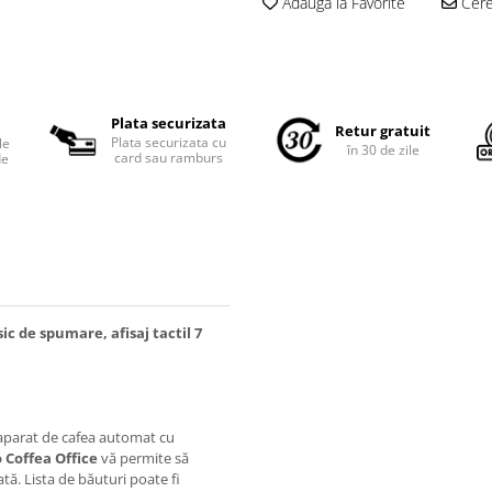
Adauga la Favorite
Cere 
Plata securizata
Retur gratuit
Plata securizata cu
le
în 30 de zile
card sau ramburs
de
c de spumare, afisaj tactil 7
aparat de cafea automat cu
 Coffea Office
vă permite să
ată. Lista de băuturi poate fi