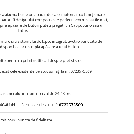
or automat
este un aparat de cafea automat cu funcționare
 Datorită designului compact este perfect pentru spațiile mici,
singură apăsare de buton puteți pregăti un Cappuccino sau un
Latte.
r mare și a sistemului de lapte integrat, aveți o varietate de
a disponibile prin simpla apăsare a unui buton.
te pentru a primi notificari despre pret si stoc
decât cele existente pe stoc sunați la nr. 0723575569
dă curierului într-un interval de 24-48 ore
46-8141
Ai nevoie de ajutor?
0723575569
imiti
5506
puncte de fidelitate