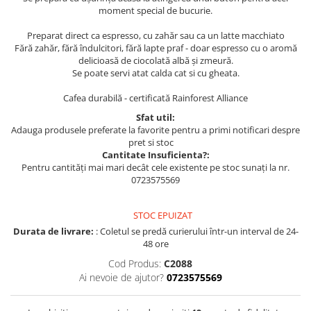
moment special de bucurie.
Preparat direct ca espresso, cu zahăr sau ca un latte macchiato
Fără zahăr, fără îndulcitori, fără lapte praf - doar espresso cu o aromă
delicioasă de ciocolată albă și zmeură.
Se poate servi atat calda cat si cu gheata.
Cafea durabilă - certificată Rainforest Alliance
Sfat util:
Adauga produsele preferate la favorite pentru a primi notificari despre
pret si stoc
Cantitate Insuficienta?:
Pentru cantități mai mari decât cele existente pe stoc sunați la nr.
0723575569
STOC EPUIZAT
Durata de livrare:
: Coletul se predă curierului într-un interval de 24-
48 ore
Cod Produs:
C2088
Ai nevoie de ajutor?
0723575569