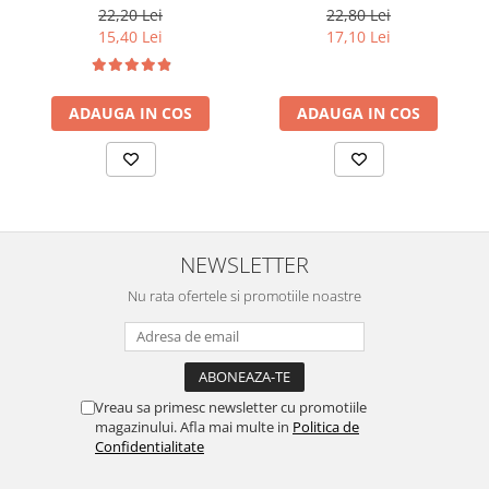
Monodoze 20buc 140g
Espresso Elegant & Fragrant
22,20 Lei
22,80 Lei
10x5.5g
15,40 Lei
17,10 Lei
ADAUGA IN COS
ADAUGA IN COS
NEWSLETTER
Nu rata ofertele si promotiile noastre
Vreau sa primesc newsletter cu promotiile
magazinului. Afla mai multe in
Politica de
Confidentialitate