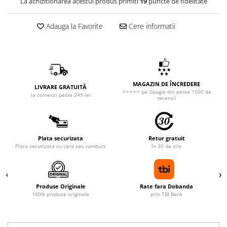
La achizitionarea acestui produs primiti
19
puncte de fidelitate
Adauga la Favorite
Cere informatii
MAGAZIN DE ÎNCREDERE
LIVRARE GRATUITĂ
⭐⭐⭐⭐⭐ pe Google din peste 1500 de
la comenzi peste 249 lei
recenzii
Plata securizata
Retur gratuit
Plata securizata cu card sau ramburs
în 30 de zile
Produse Originale
Rate fara Dobanda
100% produse originale
prin TBI Bank