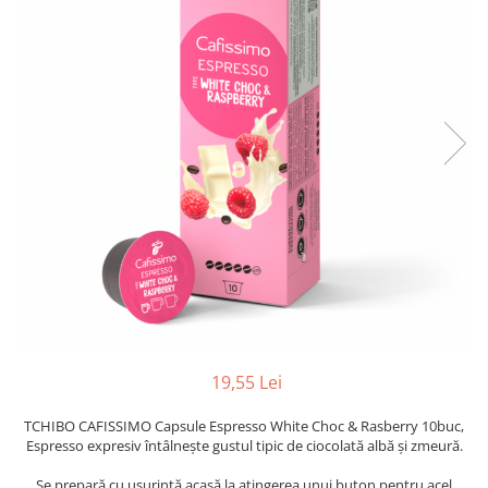
19,55 Lei
TCHIBO CAFISSIMO Capsule Espresso White Choc & Rasberry 10buc,
Espresso expresiv întâlnește gustul tipic de ciocolată albă și zmeură.
Se prepară cu ușurință acasă la atingerea unui buton pentru acel