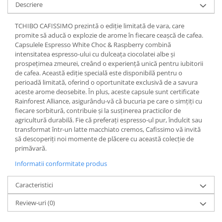
Descriere
TCHIBO CAFISSIMO prezintă o ediție limitată de vara, care
promite să aducă o explozie de arome în fiecare ceașcă de cafea.
Capsulele Espresso White Choc & Raspberry combină
intensitatea espresso-ului cu dulceața ciocolatei albe și
prospețimea zmeurei, creând o experiență unică pentru iubitorii
de cafea. Această ediție specială este disponibilă pentru o
perioadă limitată, oferind o oportunitate exclusivă de a savura
aceste arome deosebite. În plus, aceste capsule sunt certificate
Rainforest Alliance, asigurându-vă că bucuria pe care o simțiți cu
fiecare sorbitură, contribuie și la susținerea practicilor de
agricultură durabilă. Fie că preferați espresso-ul pur, îndulcit sau
transformat într-un latte macchiato cremos, Cafissimo vă invită
să descoperiți noi momente de plăcere cu această colecție de
primăvară.
Informatii conformitate produs
Caracteristici
Review-uri
(0)