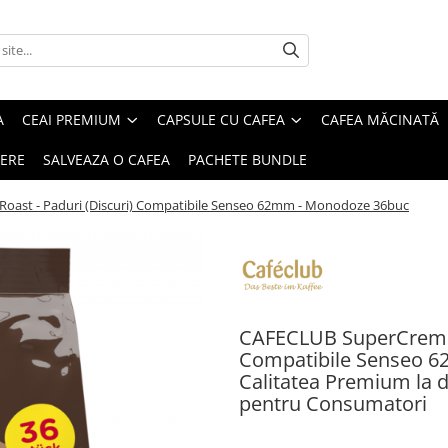
A
CEAI PREMIUM
CAPSULE CU CAFEA
CAFEA MĂCINATĂ
IERE
SALVEAZA O CAFEA
PACHETE BUNDLE
oast - Paduri (Discuri) Compatibile Senseo 62mm - Monodoze 36buc
CAFECLUB SuperCreme D
Compatibile Senseo 6
Calitatea Premium la doa
pentru Consumatori