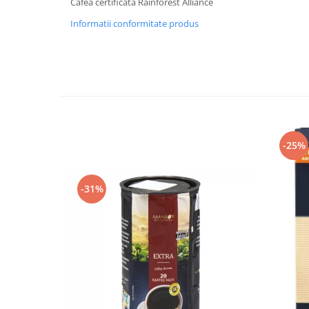
Cafea certificata Rainforest Alliance
Informatii conformitate produs
-25%
-31%