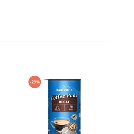
-29%
-25%