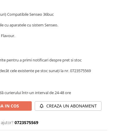
curi) Compatibile Senseo 36buc
le cu aparatele cu sistem Senseo.
 Flavour.
te pentru a primi notificari despre pret si stoc
decât cele existente pe stoc sunați la nr. 0723575569
dă curierului într-un interval de 24-48 ore
A IN COS
CREAZA UN ABONAMENT
 ajutor?
0723575569