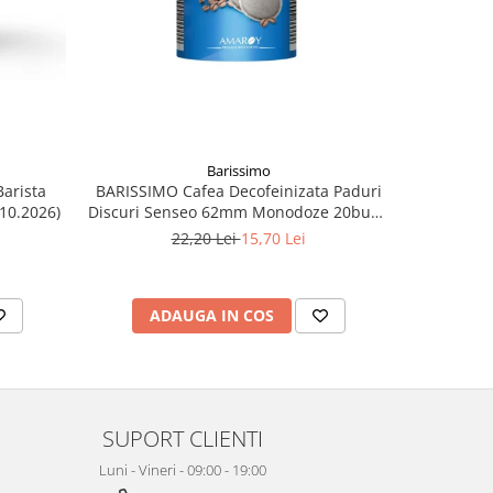
Barissimo
arista
BARISSIMO Cafea Decofeinizata Paduri
DAVIDOF
.10.2026)
Discuri Senseo 62mm Monodoze 20buc -
Ar
140g
22,20 Lei
15,70 Lei
ADAUGA IN COS
AD
SUPORT CLIENTI
Luni - Vineri - 09:00 - 19:00