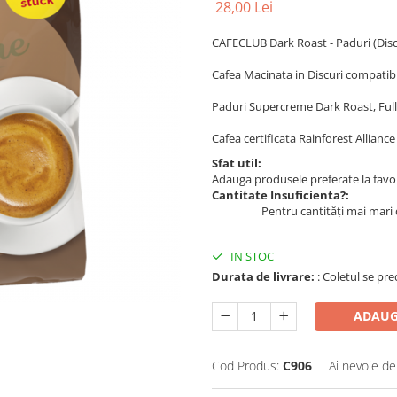
28,00 Lei
CAFECLUB Dark Roast - Paduri (Dis
Cafea Macinata in Discuri compatibi
Paduri Supercreme Dark Roast, Full
Cafea certificata Rainforest Alliance
Sfat util:
Adauga produsele preferate la favori
Cantitate Insuficienta?:
Pentru cantități mai mari 
IN STOC
Durata de livrare:
: Coletul se pre
ADAUG
Cod Produs:
C906
Ai nevoie de