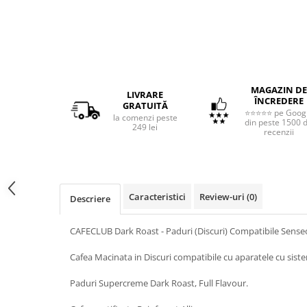
MAGAZIN DE
LIVRARE
ÎNCREDERE
GRATUITĂ
⭐⭐⭐⭐⭐ pe Goog
la comenzi peste
din peste 1500 
249 lei
recenzii
Caracteristici
Review-uri
(0)
Descriere
CAFECLUB Dark Roast - Paduri (Discuri) Compatibile Sens
Cafea Macinata in Discuri compatibile cu aparatele cu sist
Paduri Supercreme Dark Roast, Full Flavour.