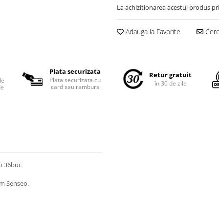
La achizitionarea acestui produs pr
Adauga la Favorite
Cere 
Plata securizata
Retur gratuit
Plata securizata cu
le
în 30 de zile
card sau ramburs
de
eo 36buc
em Senseo.