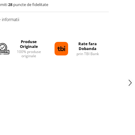
imiti
28
puncte de fidelitate
informatii
Produse
Rate fara
Originale
Dobanda
100% produse
prin TBI Bank
originale