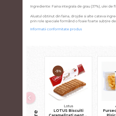
Ingrediente: Faina integrala de grau (37%), ulei de fl
Aluatul obtinut din faina, drojdie si alte cateva ingr
prin role speciale formând o foaie foarte subțire de 
Informatii conformitate produs
-5%
Lotus
LOTUS Biscuiti
Fursec
Caramelizati pentru
Pisi