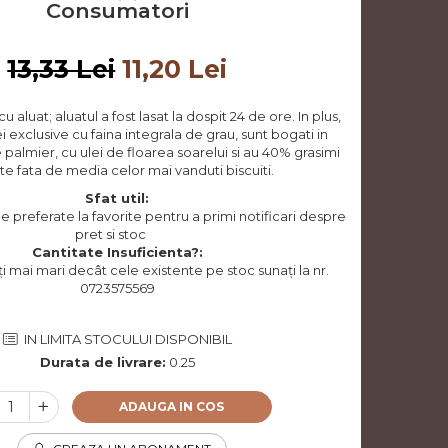
Consumatori
13,33 Lei
11,20 Lei
 cu aluat; aluatul a fost lasat la dospit 24 de ore. In plus,
i exclusive cu faina integrala de grau, sunt bogati in
de palmier, cu ulei de floarea soarelui si au 40% grasimi
te fata de media celor mai vanduti biscuiti.
Sfat util:
preferate la favorite pentru a primi notificari despre
pret si stoc
Cantitate Insuficienta?:
i mai mari decât cele existente pe stoc sunați la nr.
0723575569
IN LIMITA STOCULUI DISPONIBIL
Durata de livrare:
0.25
ADAUGA IN COS