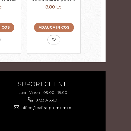
tegrala
Cafea, Ambalati
DOBROGEA 24x3
ei
8,80 Lei
44,14 Lei
Individual cate 2
Buc 8x2buc 124g
N COS
ADAUGA IN COS
ADAUGA IN COS
SUPORT CLIENTI
Luni - Vineri - 09:00 - 19:00
0723575569
office@cafea-premium.ro