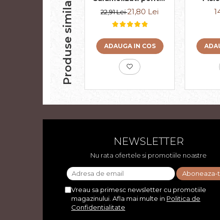
Produse similare
Cafea, Ambalati
21,80 Lei
1
22,91 Lei
Individual 50buc
312.5g
ADAUGA IN COS
ADAU
NEWSLETTER
Nu rata ofertele si promotiile noastre
Vreau sa primesc newsletter cu promotiile
magazinului. Afla mai multe in
Politica de
Confidentialitate