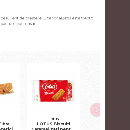
ocesul lent de crestere. Ulterior aluatul este trecut
cantul caracteristic.
n
Lotus
Dobrogea
ibra
LOTUS Biscuiti
Biscuiti cu Crem
etetici
Caramelizati pentru
de Lamaie Eugen