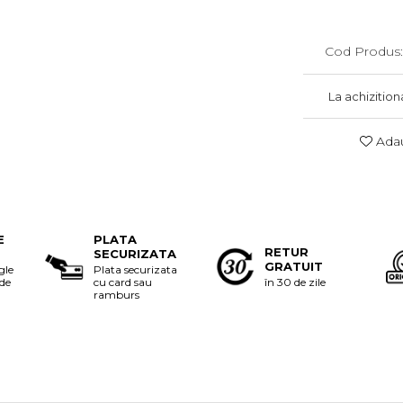
Cod Produs:
La achizition
Adau
E
PLATA
RETUR
SECURIZATA
GRATUIT
gle
Plata securizata
 de
cu card sau
în 30 de zile
ramburs