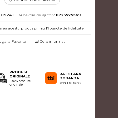
CREAZA UN ABONAMENT
C9241
Ai nevoie de ajutor?
0723575569
area acestui produs primiti
11
puncte de fidelitate
ga la Favorite
Cere informatii
Distribuie
pe
Facebook
PRODUSE
RATE FARA
ORIGINALE
DOBANDA
100% produse
prin TBI Bank
originale