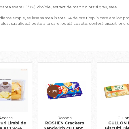
oarea soarelui (9%), drojdie, extract de malt din orz si grau, sare.
ediente simple, se lasa sa stea in total 24 de ore timp in care are loc pr
aluat stratificată peste alta care, odată coapte, conferă biscuiților cro
-19%
Accasa
Roshen
Gullo
uri Limbi de
ROSHEN Crackers
GULLON F
ca ACCASA
Sandwich cu Lapte
Biscuiti Di