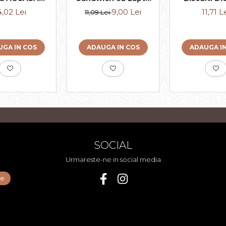
200g
si Vanilie 190g
din Faina In
4,02 Lei
9,00 Lei
11,71 L
11,09 Lei
170g
GA IN COS
ADAUGA IN COS
ADAUGA I
SOCIAL
Urmareste-ne in social media