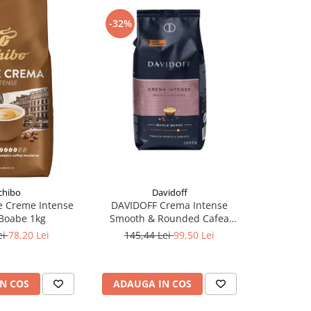
-32%
-29%
chibo
Davidoff
e Creme Intense
DAVIDOFF Crema Intense
DAVIDOFF 
Boabe 1kg
Smooth & Rounded Cafea
Chocolat
Boabe 1Kg
ei
78,20 Lei
145,44 Lei
99,50 Lei
145,4
N COS
ADAUGA IN COS
ADAUG