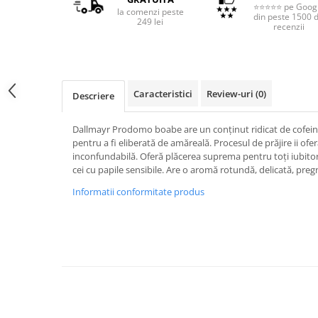
⭐⭐⭐⭐⭐ pe Goog
la comenzi peste
din peste 1500 
249 lei
recenzii
Caracteristici
Review-uri
(0)
Descriere
Dallmayr Prodomo boabe are un conținut ridicat de cofeină,
pentru a fi eliberată de amăreală. Procesul de prăjire ii ofe
inconfundabilă. Oferă plăcerea suprema pentru toți iubitorii
cei cu papile sensibile. Are o aromă rotundă, delicată, preg
Informatii conformitate produs