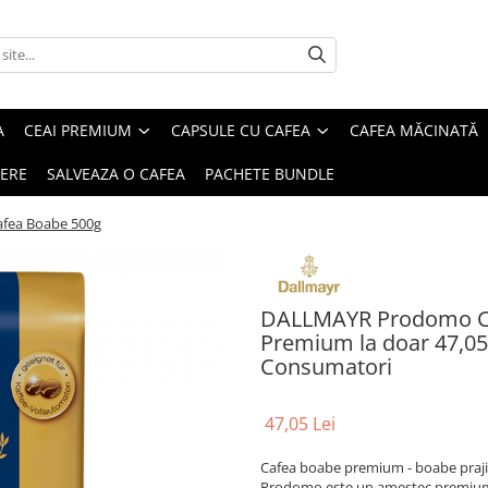
A
CEAI PREMIUM
CAPSULE CU CAFEA
CAFEA MĂCINATĂ
IERE
SALVEAZA O CAFEA
PACHETE BUNDLE
fea Boabe 500g
DALLMAYR Prodomo Caf
Premium la doar 47,05 l
Consumatori
47,05 Lei
Cafea boabe premium - boabe prajit
Prodomo este un amestec premium d