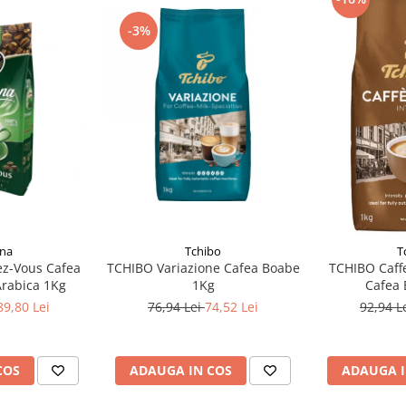
-3%
una
Tchibo
T
z-Vous Cafea
TCHIBO Variazione Cafea Boabe
TCHIBO Caff
rabica 1Kg
1Kg
Cafea 
89,80 Lei
76,94 Lei
74,52 Lei
92,94 L
COS
ADAUGA IN COS
ADAUGA I