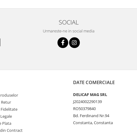
SOCIAL
Urmareste-ne in social media
DATE COMERCIALE
DELICAF MAG SRL
Produselor
J2024002290139
e Retur
RO50379840
Fidelitate
Bd. Ferdinand Nr.94
 Legale
Constanta, Constanta
 Plata
 din Contract