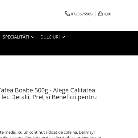
0723575569
0,00
SPECIALITĂȚI
DULCIURI
ea Boabe 500g - Alege Calitatea
ei. Detalii, Preț și Beneficii pentru
e mediu, cu un continut ridicat de cofeina, Dallmayr
in cele mai fine boabe de cafea Arabica provenite din