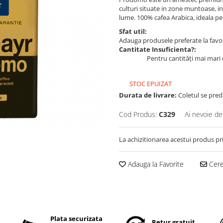
culturi situate in zone muntoase, in
lume. 100% cafea Arabica, ideala p
Sfat util:
Adauga produsele preferate la favori
Cantitate Insuficienta?:
Pentru cantități mai mari 
STOC EPUIZAT
Durata de livrare:
Coletul se pred
Cod Produs:
C329
Ai nevoie de
La achizitionarea acestui produs pr
Adauga la Favorite
Cere 
Plata securizata
Retur gratuit