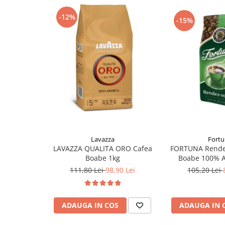
-12%
-15%
Lavazza
Fort
LAVAZZA QUALITA ORO Cafea
FORTUNA Rende
Boabe 1kg
Boabe 100% A
111,80 Lei
98,90 Lei
105,20 Lei
ADAUGA IN COS
ADAUGA IN 