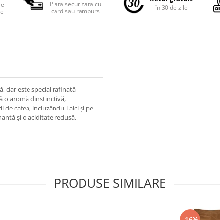
Plata securizata cu
le
în 30 de zile
card sau ramburs
de
 dar este special rafinată
ră o aromă dinstinctivă,
 de cafea, incluzându-i aici și pe
nantă și o aciditate redusă.
PRODUSE SIMILARE
-16%