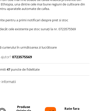
 Ethiopia, una dintre cele mai bune regiuni de cultivare din
entru aparatele automate de cafea.
te pentru a primi notificari despre pret si stoc
decât cele existente pe stoc sunați la nr. 0723575569
ă curierului în următoarea zi lucrătoare
 ajutor?
0723575569
imiti
47
puncte de fidelitate
informatii
Distribuie
pe
Facebook
Produse
Rate fara
Originale