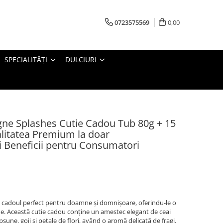
0723575569
0,00
SPECIALITĂȚI
DULCIURI
e Splashes Cutie Cadou Tub 80g + 15
Calitatea Premium la doar
ț și Beneficii pentru Consumatori
cadoul perfect pentru doamne și domnișoare, oferindu-le o
ine. Această cutie cadou conține un amestec elegant de ceai
șune, goji și petale de flori, având o aromă delicată de fragi.