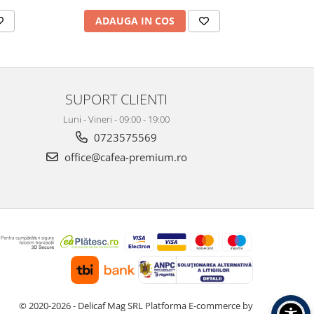
ADAUGA IN COS
AD
SUPORT CLIENTI
Luni - Vineri - 09:00 - 19:00
0723575569
office@cafea-premium.ro
© 2020-2026 - Delicaf Mag SRL
Platforma E-commerce by