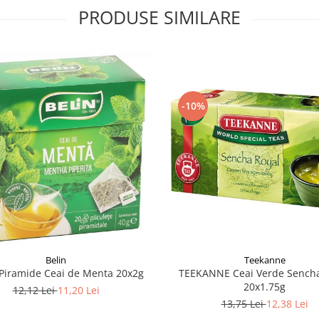
PRODUSE SIMILARE
-10%
Belin
Teekanne
Piramide Ceai de Menta 20x2g
TEEKANNE Ceai Verde Sencha
20x1.75g
12,12 Lei
11,20 Lei
13,75 Lei
12,38 Lei