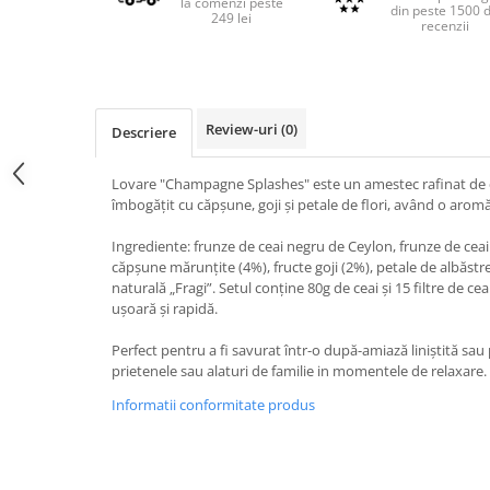
la comenzi peste
din peste 1500 
249 lei
recenzii
Review-uri
(0)
Descriere
Lovare "Champagne Splashes" este un amestec rafinat de ce
îmbogățit cu căpșune, goji și petale de flori, având o aromă 
Ingrediente: frunze de ceai negru de Ceylon, frunze de cea
căpșune mărunțite (4%), fructe goji (2%), petale de albăstre
naturală „Fragi”. Setul conține 80g de ceai și 15 filtre de ce
ușoară și rapidă.
Perfect pentru a fi savurat într-o după-amiază liniștită sau 
prietenele sau alaturi de familie in momentele de relaxare.
Informatii conformitate produs