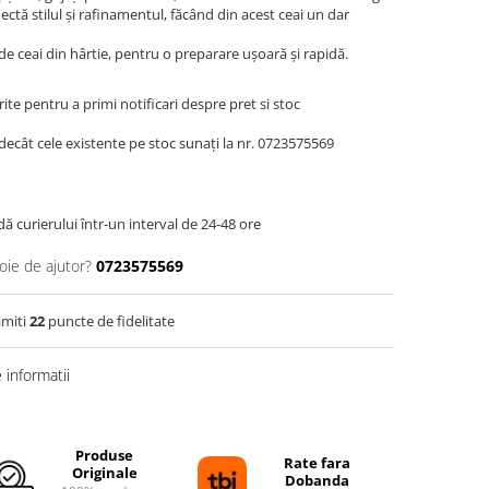
lectă stilul și rafinamentul, făcând din acest ceai un dar
e de ceai din hârtie, pentru o preparare ușoară și rapidă.
te pentru a primi notificari despre pret si stoc
decât cele existente pe stoc sunați la nr. 0723575569
dă curierului într-un interval de 24-48 ore
oie de ajutor?
0723575569
imiti
22
puncte de fidelitate
informatii
Produse
Rate fara
Originale
Dobanda