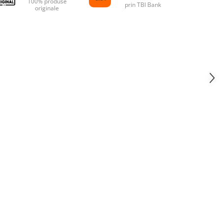
100% produse
prin TBI Bank
originale