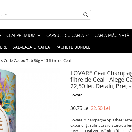
A
CEAI PREMIUM
CAPSULE CU CAFEA
CAFEA MĂCINATĂ
IERE
SALVEAZA O CAFEA
PACHETE BUNDLE
Cutie Cadou Tub 80g + 15 filtre de Ceai
LOVARE Ceai Champagn
filtre de Ceai - Alege 
22,50 lei. Detalii, Pre
Lovare
30,75 Lei
22,50 Lei
Lovare "Champagne Splashes" este 
experiență rafinată si o stare de b
negru și ceai verde, îmbogățit cu căp