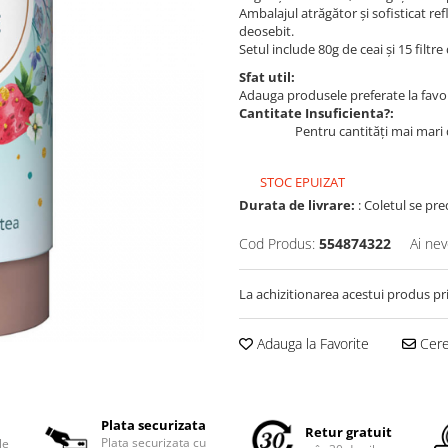
Ambalajul atrăgător și sofisticat ref
deosebit.
Setul include 80g de ceai și 15 filtr
Sfat util:
Adauga produsele preferate la favori
Cantitate Insuficienta?:
Pentru cantități mai mari 
STOC EPUIZAT
Durata de livrare:
: Coletul se pre
Cod Produs:
554874322
Ai nev
La achizitionarea acestui produs pr
Adauga la Favorite
Cere 
Plata securizata
Retur gratuit
Plata securizata cu
le