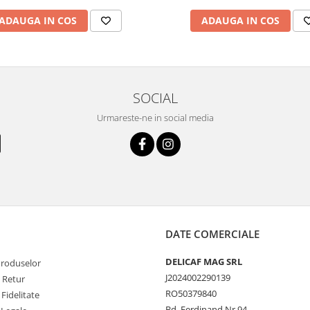
ADAUGA IN COS
ADAUGA IN COS
SOCIAL
Urmareste-ne in social media
DATE COMERCIALE
DELICAF MAG SRL
Produselor
J2024002290139
e Retur
RO50379840
Fidelitate
Bd. Ferdinand Nr.94