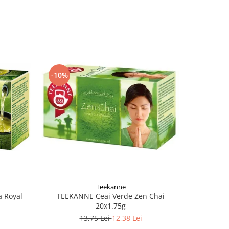
-10%
-10%
Teekanne
 Royal
TEEKANNE Ceai Verde Zen Chai
TEEKANNE 
20x1.75g
13,75 Lei
12,38 Lei