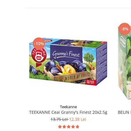
-8%
-10%
Teekanne
TEEKANNE Ceai Granny's Finest 20x2.5g
BELIN 
13,75 Lei
12,38 Lei