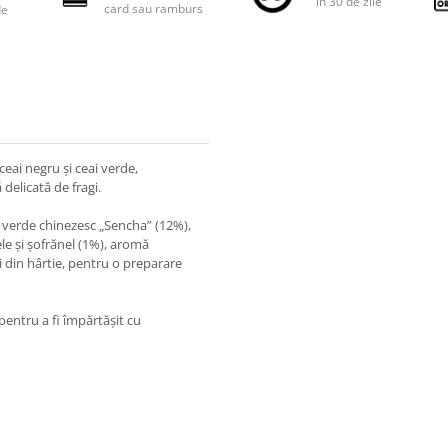
în 30 de zile
card sau ramburs
de
ai negru și ceai verde,
delicată de fragi.
i verde chinezesc „Sencha” (12%),
le și șofrănel (1%), aromă
ai din hârtie, pentru o preparare
pentru a fi împărtășit cu