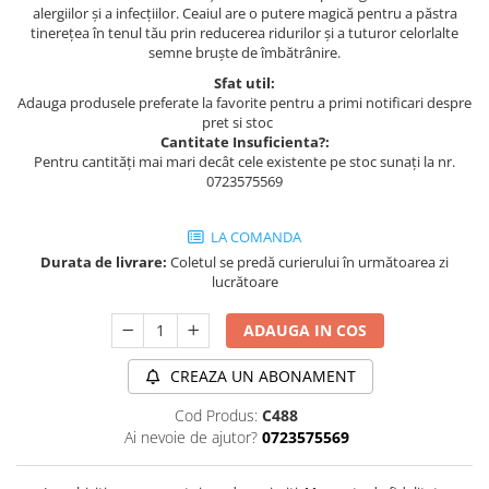
alergiilor și a infecțiilor. Ceaiul are o putere magică pentru a păstra
tinerețea în tenul tău prin reducerea ridurilor și a tuturor celorlalte
semne bruște de îmbătrânire.
Sfat util:
Adauga produsele preferate la favorite pentru a primi notificari despre
pret si stoc
Cantitate Insuficienta?:
Pentru cantități mai mari decât cele existente pe stoc sunați la nr.
0723575569
LA COMANDA
Durata de livrare:
Coletul se predă curierului în următoarea zi
lucrătoare
ADAUGA IN COS
CREAZA UN ABONAMENT
Cod Produs:
C488
Ai nevoie de ajutor?
0723575569