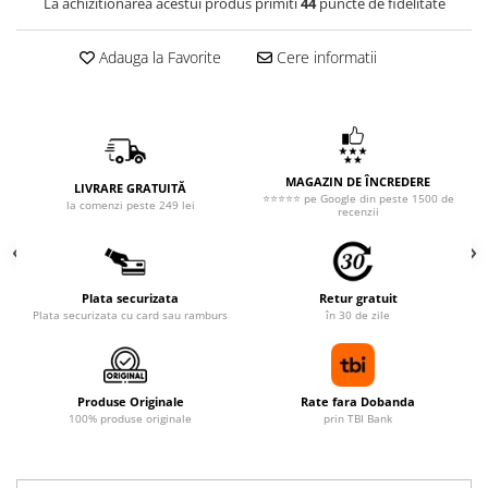
La achizitionarea acestui produs primiti
44
puncte de fidelitate
Adauga la Favorite
Cere informatii
MAGAZIN DE ÎNCREDERE
LIVRARE GRATUITĂ
⭐⭐⭐⭐⭐ pe Google din peste 1500 de
la comenzi peste 249 lei
recenzii
Plata securizata
Retur gratuit
Plata securizata cu card sau ramburs
în 30 de zile
Produse Originale
Rate fara Dobanda
100% produse originale
prin TBI Bank