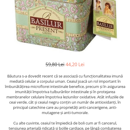
59,80 Lei
44,20 Lei
Băutura s-a dovedit recent că se asociază cu funcționalitatea imună
mediată celular a corpului uman. Ceaiul joacă un rol important în
îmbunătățirea microflorei intestinale benefice, precum și în asigurarea
imunității împotriva tulburărilor intestinale și în protejarea
membranelor celulare împotriva leziunilor oxidative. Atât infuziile de
ceai verde, cât și ceaiul negru conțin un număr de antioxidanți, în
principal catechine care au proprietăți anti-cancerigene, anti-
mutagene și anti-tumorale.
Cu alte cuvinte, ceaiul te împiedică de boli cum ar fi cancerul,
tensiunea arterială ridicată și bolile cardiace, pe lângă combaterea