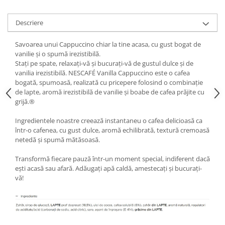
Descriere
Savoarea unui Cappuccino chiar la tine acasa, cu gust bogat de
vanilie și o spumă irezistibilă.
Stați pe spate, relaxați-vă și bucurați-vă de gustul dulce și de
vanilia irezistibilă. NESCAFÉ Vanilla Cappuccino este o cafea
bogată, spumoasă, realizată cu pricepere folosind o combinație
de lapte, aromă irezistibilă de vanilie și boabe de cafea prăjite cu
grijă.®
​Ingredientele noastre creează instantaneu o cafea delicioasă ca
într-o cafenea, cu gust dulce, aromă echilibrată, textură cremoasă
netedă și spumă mătăsoasă.
Transformă fiecare pauză într-un moment special, indiferent dacă
ești acasă sau afară. Adăugați apă caldă, amestecați și bucurați-
vă!