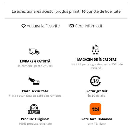
La achizitionarea acestui produs primiti
16
puncte de fidelitate
Adauga la Favorite
Cere informatii
MAGAZIN DE ÎNCREDERE
LIVRARE GRATUITĂ
⭐⭐⭐⭐⭐ pe Google din peste 1500 de
la comenzi peste 249 lei
recenzii
Plata securizata
Retur gratuit
Plata securizata cu card sau ramburs
în 30 de zile
Produse Originale
Rate fara Dobanda
100% produse originale
prin TBI Bank