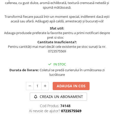
cafenea, cu gust dulce, aromă echilibrată, textură cremoasă netedă și
spumă mătăsoasă.
Transformă fiecare pauză într-un moment special, indiferent dacă ești
acasă sau afară. Adăugați apă caldă, amestecați și bucurați-vă!
Sfat util:
Adauga produsele preferate la favorite pentru a primi notificari despre
pret si stoc
Cantitate Insuficienta?:
Pentru cantități mai mari decât cele existente pe stoc sunați la nr.
0723575569
IN STOC
Durata de livrare:
Coletul se predă curierului în următoarea zi
lucrătoare
ADAUGA IN COS
CREAZA UN ABONAMENT
Cod Produs:
74148
Ai nevoie de ajutor?
0723575569