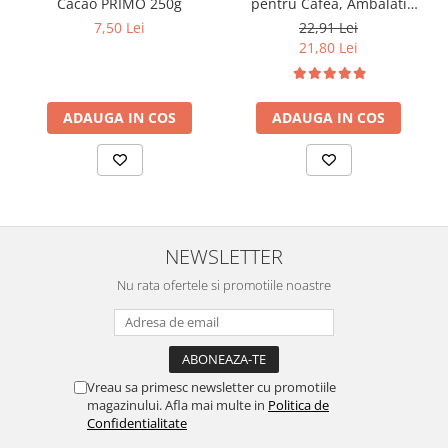
Cacao PRIMO 250g
pentru Cafea, Ambalati
Individual 50buc 312.5g
7,50 Lei
22,91 Lei
21,80 Lei
ADAUGA IN COS
ADAUGA IN COS
NEWSLETTER
Nu rata ofertele si promotiile noastre
Vreau sa primesc newsletter cu promotiile
magazinului. Afla mai multe in
Politica de
Confidentialitate