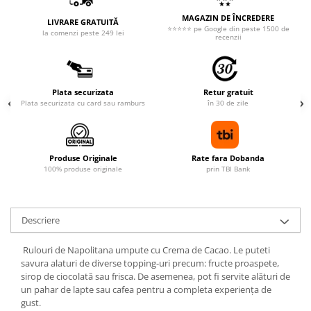
MAGAZIN DE ÎNCREDERE
LIVRARE GRATUITĂ
⭐⭐⭐⭐⭐ pe Google din peste 1500 de
la comenzi peste 249 lei
recenzii
Plata securizata
Retur gratuit
Plata securizata cu card sau ramburs
în 30 de zile
Produse Originale
Rate fara Dobanda
100% produse originale
prin TBI Bank
Descriere
Rulouri de Napolitana umpute cu Crema de Cacao. Le puteti
savura alaturi de diverse topping-uri precum: fructe proaspete,
sirop de ciocolată sau frisca. De asemenea, pot fi servite alături de
un pahar de lapte sau cafea pentru a completa experiența de
gust.