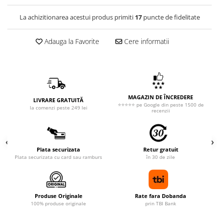
La achizitionarea acestui produs primiti
17
puncte de fidelitate
Adauga la Favorite
Cere informatii
MAGAZIN DE ÎNCREDERE
LIVRARE GRATUITĂ
⭐⭐⭐⭐⭐ pe Google din peste 1500 de
la comenzi peste 249 lei
recenzii
Plata securizata
Retur gratuit
Plata securizata cu card sau ramburs
în 30 de zile
Produse Originale
Rate fara Dobanda
100% produse originale
prin TBI Bank