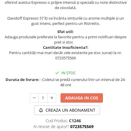
oferind acestui Espresso o prăjire intensă și specială cu note distinctive
de ciocolată.
Davidoff Espresso 57 îți va încânta simțurile cu arome multiple și un
gust intens, perfect pentru un Ristretto.
Sfat util:
Adauga produsele preferate la favorite pentru a primi notificari despre
pret si stoc
Cantitate Insuficienta?:
Pentru cantități mai mari decât cele existente pe stoc sunați la nr.
0723575569
IN STOC
Durata de livrare:
: Coletul se predă curierului într-un interval de 24-
48 ore
ADAUGA IN COS
CREAZA UN ABONAMENT
Cod Produs:
C1246
Ai nevoie de ajutor?
0723575569