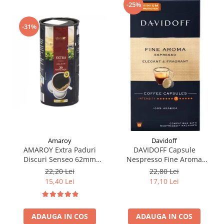
-25%
-31%
Amaroy
Davidoff
AMAROY Extra Paduri
DAVIDOFF Capsule
Discuri Senseo 62mm
Nespresso Fine Aroma
Monodoze 20buc 140g
Espresso Elegant & Fragrant
22,20 Lei
22,80 Lei
10x5.5g
15,40 Lei
17,10 Lei
ADAUGA IN COS
ADAUGA IN COS