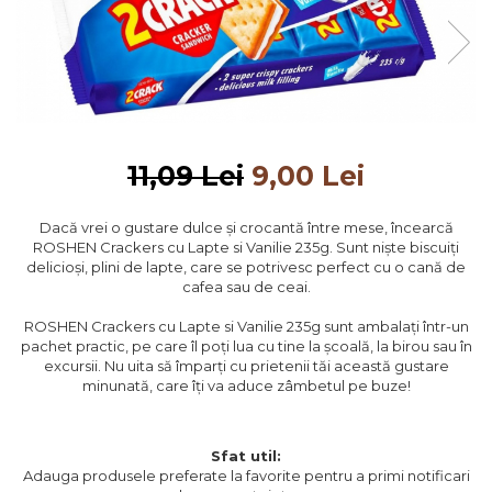
11,09 Lei
9,00 Lei
Dacă vrei o gustare dulce și crocantă între mese, încearcă
ROSHEN Crackers cu Lapte si Vanilie 235g. Sunt niște biscuiți
delicioși, plini de lapte, care se potrivesc perfect cu o cană de
cafea sau de ceai.
ROSHEN Crackers cu Lapte si Vanilie 235g sunt ambalați într-un
pachet practic, pe care îl poți lua cu tine la școală, la birou sau în
excursii. Nu uita să împarți cu prietenii tăi această gustare
minunată, care îți va aduce zâmbetul pe buze!
Sfat util:
Adauga produsele preferate la favorite pentru a primi notificari