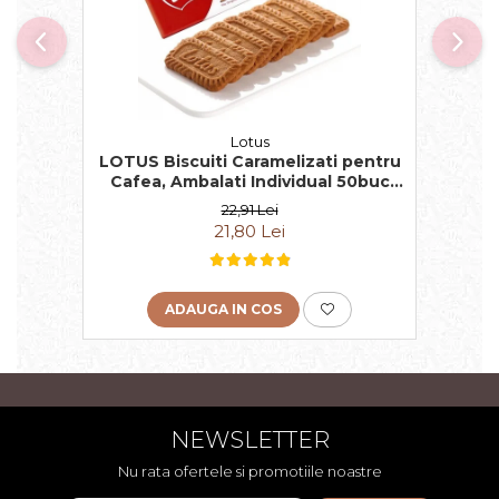
Lotus
LOTUS Biscuiti Caramelizati pentru
Cafea, Ambalati Individual 50buc
312.5g
22,91 Lei
21,80 Lei
ADAUGA IN COS
NEWSLETTER
Nu rata ofertele si promotiile noastre