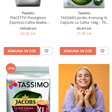
Piacetto
Tassimo
PIACETTO Prestigioso
TASSIMO Jacobs Kronung XL
Espresso Cafea Boabe
Capsule cu Cafea 144g - TDV
Espresso 1kg - (TDV
11.08.2026
159,04 Lei
45,57 Lei
14.09.2026)
92,02 Lei
21,90 Lei
ADAUGA IN COS
ADAUGA IN COS
-41%