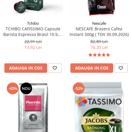
Tchibo
Nescafe
TCHIBO CAFISSIMO Capsule
NESCAFE Brasero Cafea
Barista Espresso Brasil 10 buc
Instant 500g ( TDV 30.09.2026)
80g (27.10.2026)
22,91 Lei
82,89 Lei
13,92 Lei
76,20 Lei
ADAUGA IN COS
ADAUGA IN COS
-42%
NOU
-52%