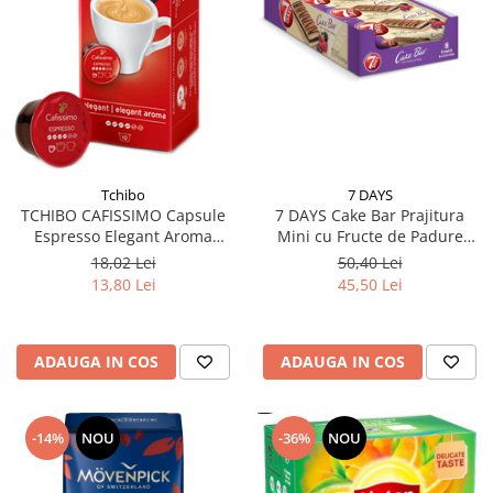
7 DAYS
Tchibo
7 DAYS Cake Bar Prajitura
TCHIBO CAFISSIMO Capsule
Mini cu Fructe de Padure
Espresso Elegant Aroma
16x30g
10buc (TDV 10.10.2026)
50,40 Lei
18,02 Lei
45,50 Lei
13,80 Lei
ADAUGA IN COS
ADAUGA IN COS
-14%
NOU
-36%
NOU