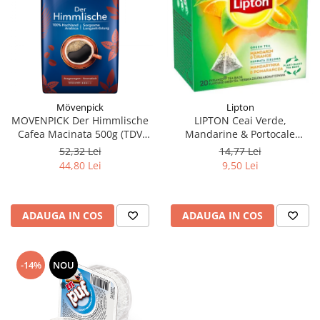
Mövenpick
Lipton
MOVENPICK Der Himmlische
LIPTON Ceai Verde,
Cafea Macinata 500g (TDV
Mandarine & Portocale
30.08.2026)
Piramide 20x2.1g (30.09.2026)
52,32 Lei
14,77 Lei
44,80 Lei
9,50 Lei
ADAUGA IN COS
ADAUGA IN COS
-14%
NOU