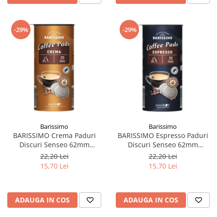
-29%
-29%
Barissimo
Barissimo
BARISSIMO Crema Paduri
BARISSIMO Espresso Paduri
Discuri Senseo 62mm
Discuri Senseo 62mm
Monodoze 20buc 140g
Monodoze 20buc 140g
22,20 Lei
22,20 Lei
15,70 Lei
15,70 Lei
ADAUGA IN COS
ADAUGA IN COS