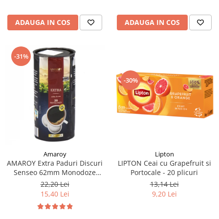
ADAUGA IN COS
ADAUGA IN COS
-31%
-30%
Lipton
Amaroy
LIPTON Ceai cu Grapefruit si
AMAROY Extra Paduri Discuri
Portocale - 20 plicuri
Senseo 62mm Monodoze
20buc 140g
13,14 Lei
22,20 Lei
9,20 Lei
15,40 Lei