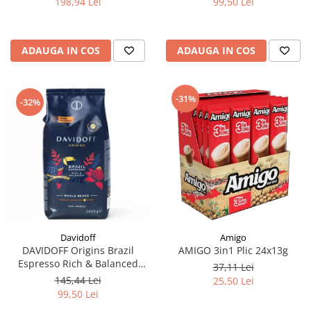
198,94 Lei
99,50 Lei
ADAUGA IN COS
ADAUGA IN COS
-31%
-32%
Davidoff
Amigo
DAVIDOFF Origins Brazil
AMIGO 3in1 Plic 24x13g
Espresso Rich & Balanced
37,11 Lei
Cafea Boabe 1Kg
145,44 Lei
25,50 Lei
99,50 Lei