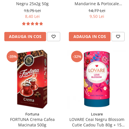
Negru 25x2g 50g
Mandarine & Portocale
Piramide 20x2.1g (30.09.2026)
13,75 Lei
14,77 Lei
8,40 Lei
9,50 Lei
ADAUGA IN COS
ADAUGA IN COS
-35%
-32%
Fortuna
Lovare
FORTUNA Crema Cafea
LOVARE Ceai Negru Blossom
Macinata 500g
Cutie Cadou Tub 80g + 15