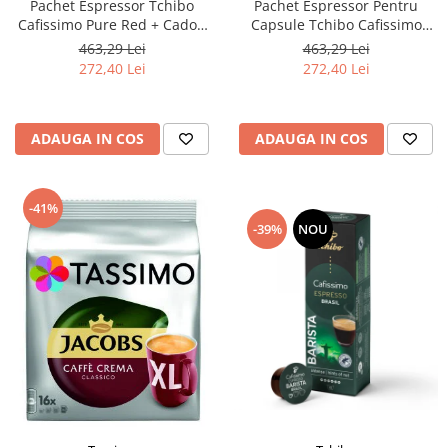
Pachet Espressor Tchibo
Pachet Espressor Pentru
Cafissimo Pure Red + Cadou
Capsule Tchibo Cafissimo
60 de Capsule Cafissimo
Pure Grey + TCHIBO
463,29 Lei
463,29 Lei
Classic Collection
CAFISSIMO Set Capsule 6
272,40 Lei
272,40 Lei
Sortimente - Bundle
ADAUGA IN COS
ADAUGA IN COS
-41%
-39%
NOU