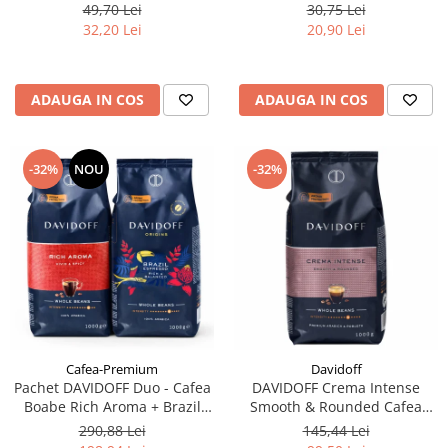
filtre de Ceai
49,70 Lei
30,75 Lei
32,20 Lei
20,90 Lei
ADAUGA IN COS
ADAUGA IN COS
-32%
NOU
-32%
Cafea-Premium
Davidoff
Pachet DAVIDOFF Duo - Cafea
DAVIDOFF Crema Intense
Boabe Rich Aroma + Brazil
Smooth & Rounded Cafea
2x1Kg
Boabe 1Kg
290,88 Lei
145,44 Lei