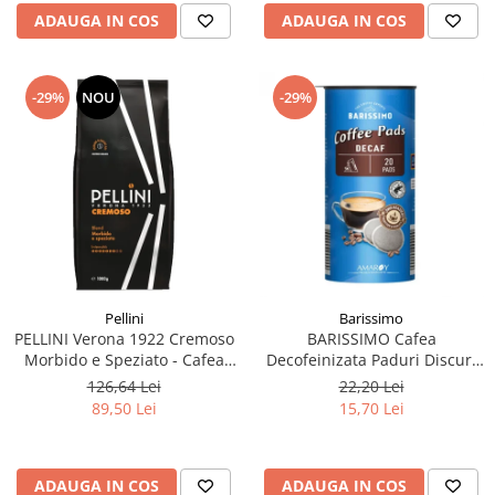
ADAUGA IN COS
ADAUGA IN COS
-29%
NOU
-29%
Pellini
Barissimo
PELLINI Verona 1922 Cremoso
BARISSIMO Cafea
Morbido e Speziato - Cafea
Decofeinizata Paduri Discuri
Boabe 1kg
Senseo 62mm Monodoze
126,64 Lei
22,20 Lei
20buc - 140g
89,50 Lei
15,70 Lei
ADAUGA IN COS
ADAUGA IN COS