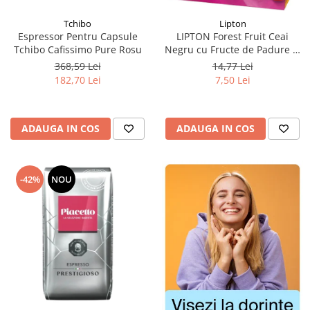
Tchibo
Lipton
Espressor Pentru Capsule
LIPTON Forest Fruit Ceai
Tchibo Cafissimo Pure Rosu
Negru cu Fructe de Padure si
Capsuni Piramide 20x2.1g
368,59 Lei
14,77 Lei
(TDV 30.08.2026)
182,70 Lei
7,50 Lei
ADAUGA IN COS
ADAUGA IN COS
-42%
NOU