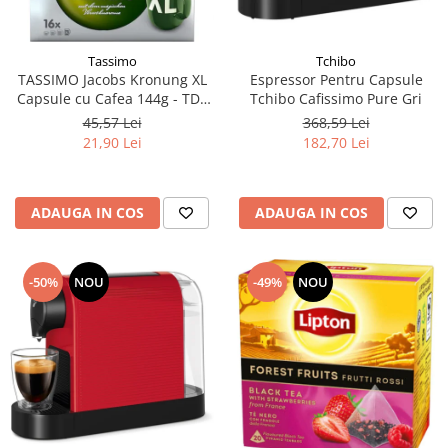
Tassimo
Tchibo
TASSIMO Jacobs Kronung XL
Espressor Pentru Capsule
Capsule cu Cafea 144g - TDV
Tchibo Cafissimo Pure Gri
11.08.2026
45,57 Lei
368,59 Lei
21,90 Lei
182,70 Lei
ADAUGA IN COS
ADAUGA IN COS
-50%
NOU
-49%
NOU