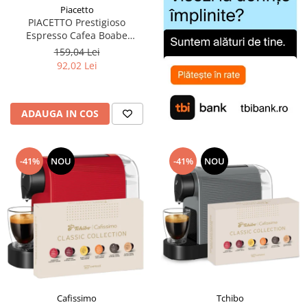
Piacetto
PIACETTO Prestigioso
Espresso Cafea Boabe
Espresso 1kg - (TDV
159,04 Lei
14.09.2026)
92,02 Lei
ADAUGA IN COS
-41%
NOU
-41%
NOU
Cafissimo
Tchibo