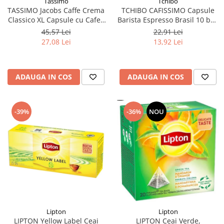
Tchibo
Tassimo
TCHIBO CAFISSIMO Capsule
TASSIMO Jacobs Caffe Crema
Barista Espresso Brasil 10 buc
Classico XL Capsule cu Cafea
80g (27.10.2026)
16buc 132.8g - TDV 16.10.2026
22,91 Lei
45,57 Lei
13,92 Lei
27,08 Lei
ADAUGA IN COS
ADAUGA IN COS
-39%
-36%
NOU
Lipton
Lipton
LIPTON Yellow Label Ceai
LIPTON Ceai Verde,